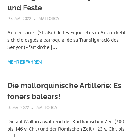
und Feste
23. MAI 2022
MAILBOX59846
MALLORCA
An der carrer (Straße) de les Figueretes in Artà erhebt
sich die església parroquial de sa Transfiguració des
Senyor (Pfarrkirche […]
MEHR ERFAHREN
Die mallorquinische Artillerie: Es
foners balears!
3. MAI 2022
MAILBOX59846
MALLORCA
Die auf Mallorca während der Karthagischen Zeit (700
bis 146 v. Chr.) und der Römischen Zeit (123 v. Chr. bis
[…]