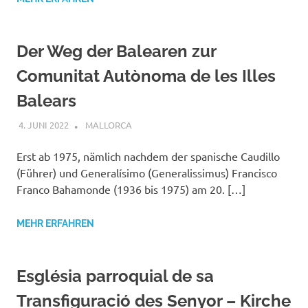
Der Weg der Balearen zur
Comunitat Autònoma de les Illes
Balears
4. JUNI 2022
MAILBOX59846
MALLORCA
Erst ab 1975, nämlich nachdem der spanische Caudillo
(Führer) und Generalísimo (Generalissimus) Francisco
Franco Bahamonde (1936 bis 1975) am 20. […]
MEHR ERFAHREN
Església parroquial de sa
Transfiguració des Senyor – Kirche