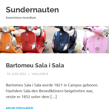
Zum
Sundernauten
Inhalt
springen
Invenimus mundum
Bartomeu Sala i Sala
14. JUNI 2022
MAILBOX59846
MALLORCA
Bartomeu Sala i Sala wurde 1821 in Campos geboren.
Nachdem Sala den Benediktinern beigetreten war,
reiste er 1852 unter dem […]
MEHR ERFAHREN