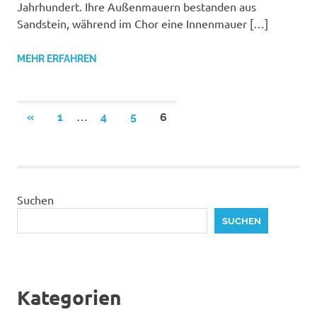
Jahrhundert. Ihre Außenmauern bestanden aus
Sandstein, während im Chor eine Innenmauer […]
MEHR ERFAHREN
Seitennummerierung
…
VORHERIGE
«
1
4
5
6
BEITRÄGE
der
Beiträge
Suchen
SUCHEN
Kategorien