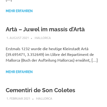
MEHR ERFAHREN
Artà – Juwel im massís d’Artà
1. AUGUST 2021
MAILBOX59846
MALLORCA
Erstmals 1232 wurde die heutige Kleinstadt Artà
(39.695471, 3.352649) im Llibre del Repartiment de
Mallorca (Buch der Aufteilung Mallorcas) erwähnt, […]
MEHR ERFAHREN
Cementiri de Son Coletes
1. FEBRUAR 2021
MAILBOX59846
MALLORCA