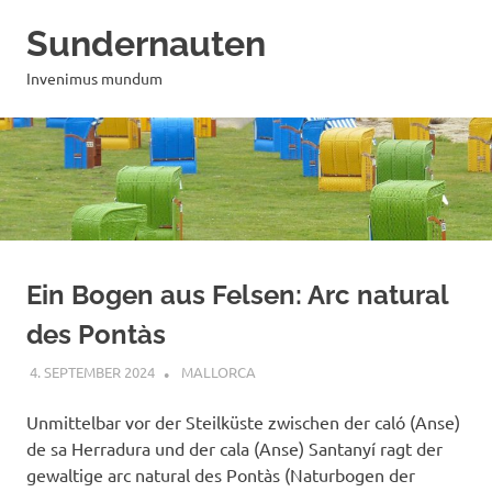
Zum
Sundernauten
Inhalt
springen
Invenimus mundum
Ein Bogen aus Felsen: Arc natural
des Pontàs
4. SEPTEMBER 2024
MAILBOX59846
MALLORCA
Unmittelbar vor der Steilküste zwischen der caló (Anse)
de sa Herradura und der cala (Anse) Santanyí ragt der
gewaltige arc natural des Pontàs (Naturbogen der