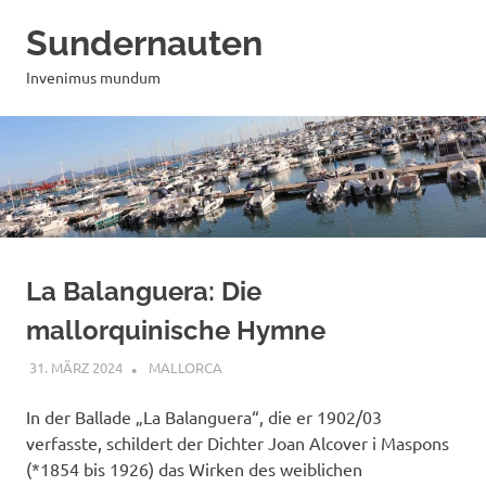
Zum
Sundernauten
Inhalt
springen
Invenimus mundum
La Balanguera: Die
mallorquinische Hymne
31. MÄRZ 2024
MAILBOX59846
MALLORCA
In der Ballade „La Balanguera“, die er 1902/03
verfasste, schildert der Dichter Joan Alcover i Maspons
(*1854 bis 1926) das Wirken des weiblichen