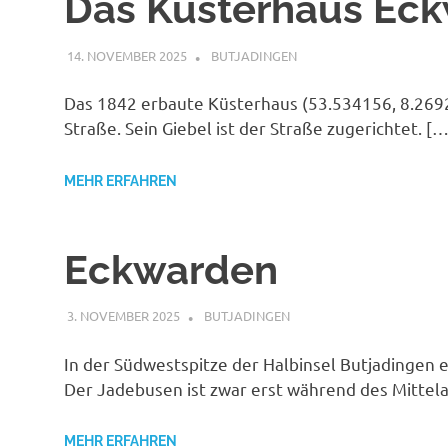
Das Küsterhaus Ec
14. NOVEMBER 2025
MAILBOX59846
BUTJADINGEN
Das 1842 erbaute Küsterhaus (53.534156, 8.2692
Straße. Sein Giebel ist der Straße zugerichtet. […
MEHR ERFAHREN
Eckwarden
3. NOVEMBER 2025
MAILBOX59846
BUTJADINGEN
In der Südwestspitze der Halbinsel Butjadingen 
Der Jadebusen ist zwar erst während des Mittela
MEHR ERFAHREN