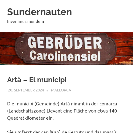
Zum
Sundernauten
Inhalt
springen
Invenimus mundum
Artà – El municipi
20. SEPTEMBER 2024
MAILBOX59846
MALLORCA
Die municipi (Gemeinde) Artà nimmt in der comarca
(Landschaftszone) Llevant eine Fläche von etwa 140
Quadratkilometer ein.
Sie umfasst das cap (Kap) de Ferrutx und das massís