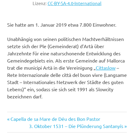
Lizenz:
CC-BY-SA-4.0-International
Sie hatte am 1. Januar 2019 etwa 7.800 Einwohner.
Unabhängig von seinen politischen Machtverhältnissen
setzte sich der Ple (Gemeinderat) d’Artà über
Jahrzehnte für eine naturschonende Entwicklung des
Gemeindegebiets ein. Als erste Gemeinde auf Mallorca
trat die municipi Artà in die Vereinigung „
Cittaslow
–
Rete Internazionale delle città del buon vivre (Langsame
Stadt – Internationales Netzwerk der Städte des guten
Lebens)“ ein, sodass sie sich seit 1991 als Slowcity
bezeichnen darf.
Vorheriger
Beitragsnavigation
Capella de sa Mare de Déu des Bon Pastor
Beitrag:
Nächster
3. Oktober 1531 – Die Plünderung Santanyís
Beitrag: