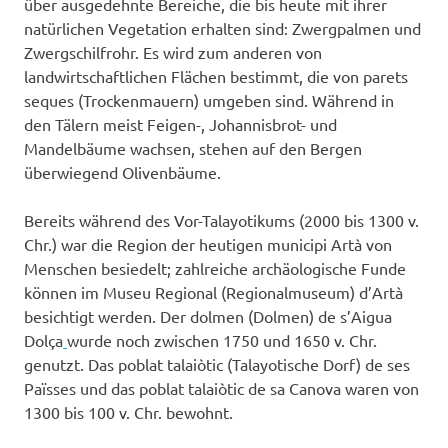
über ausgedehnte Bereiche, die bis heute mit ihrer
natürlichen Vegetation erhalten sind: Zwergpalmen und
Zwergschilfrohr. Es wird zum anderen von
landwirtschaftlichen Flächen bestimmt, die von parets
seques (Trockenmauern) umgeben sind. Während in
den Tälern meist Feigen-, Johannisbrot- und
Mandelbäume wachsen, stehen auf den Bergen
überwiegend Olivenbäume.
Bereits während des Vor-Talayotikums (2000 bis 1300 v.
Chr.) war die Region der heutigen municipi Artà von
Menschen besiedelt; zahlreiche archäologische Funde
können im Museu Regional (Regionalmuseum) d’Artà
besichtigt werden. Der dolmen (Dolmen) de s’Aigua
Dolça
wurde noch zwischen 1750 und 1650 v. Chr.
genutzt. Das poblat talaiòtic (Talayotische Dorf) de ses
Païsses und das poblat talaiòtic de sa Canova waren von
1300 bis 100 v. Chr. bewohnt.