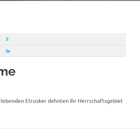
C
S
Se
yme
a lebenden Etrusker dehnten ihr Herrschaftsgebiet