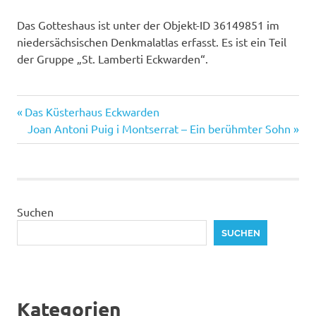
Das Gotteshaus ist unter der Objekt-ID 36149851 im
niedersächsischen Denkmalatlas erfasst. Es ist ein Teil
der Gruppe „St. Lamberti Eckwarden“.
Vorheriger
Beitragsnavigation
Das Küsterhaus Eckwarden
Beitrag:
Nächster
Joan Antoni Puig i Montserrat – Ein berühmter Sohn
Beitrag:
Suchen
SUCHEN
Kategorien