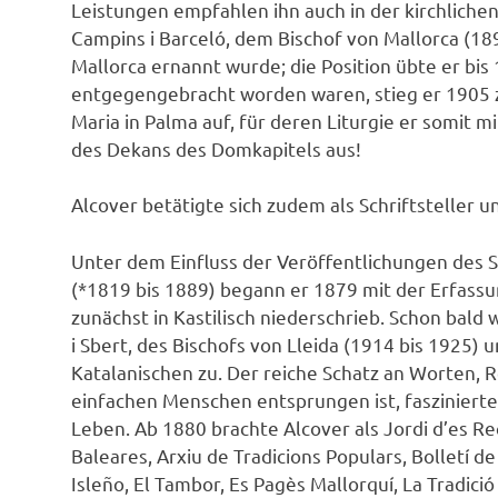
Leistungen empfahlen ihn auch in der kirchliche
Campins i Barceló, dem Bischof von Mallorca (18
Mallorca ernannt wurde; die Position übte er bi
entgegengebracht worden waren, stieg er 1905 z
Maria in Palma auf, für deren Liturgie er somit 
des Dekans des Domkapitels aus!
Alcover betätigte sich zudem als Schriftsteller 
Unter dem Einfluss der Veröffentlichungen des Sc
(*1819 bis 1889) begann er 1879 mit der Erfass
zunächst in Kastilisch niederschrieb. Schon bald 
i Sbert, des Bischofs von Lleida (1914 bis 1925)
Katalanischen zu. Der reiche Schatz an Worten,
einfachen Menschen entsprungen ist, faszinierte 
Leben. Ab 1880 brachte Alcover als Jordi d’es Re
Baleares, Arxiu de Tradicions Populars, Bolletí de 
Isleño, El Tambor, Es Pagès Mallorquí, La Tradició