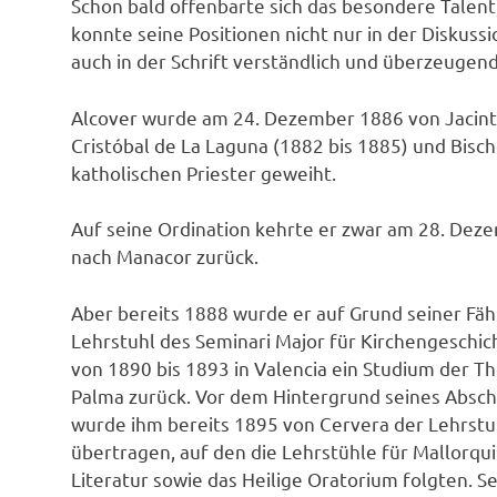
Schon bald offenbarte sich das besondere Talent
konnte seine Positionen nicht nur in der Diskuss
auch in der Schrift verständlich und überzeugen
Alcover wurde am 24. Dezember 1886 von Jacinto
Cristóbal de La Laguna (1882 bis 1885) und Bisch
katholischen Priester geweiht.
Auf seine Ordination kehrte er zwar am 28. Dez
nach Manacor zurück.
Aber bereits 1888 wurde er auf Grund seiner Fä
Lehrstuhl des Seminari Major für Kirchengeschic
von 1890 bis 1893 in Valencia ein Studium der Th
Palma zurück. Vor dem Hintergrund seines Absch
wurde ihm bereits 1895 von Cervera der Lehrstuh
übertragen, auf den die Lehrstühle für Mallorqu
Literatur sowie das Heilige Oratorium folgten. S