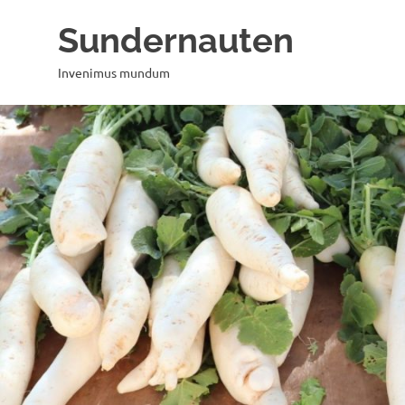
Zum
Sundernauten
Inhalt
springen
Invenimus mundum