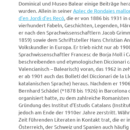
Dominical und Museo Balear einige Beiträge her
wurden. Allein in seiner
Aplec de Rondaies mallo
d’en Jordi d’es Recó
, die er von 1886 bis 1931 in
vierhundert Fabeln, Geschichten, Legenden, Mä
er nach den Sprachwissenschaftlern Jacob Grimm
1859) sowie dem Schriftsteller Hans Christian A
Volkskundler in Europa. Er trieb nicht nur ab 19
Sprachwissenschaftler Francesc de Borja Moll i C
beschreibenden und etymologischen Diccionari ca
Valencianisch – Balearisch) voran, das 1962 in z
er ab 1901 auch das Bolletí del Diccionari de la
katalanischen Sprache) heraus. Nachdem er 190
Bernhard Schädel (*1878 bis 1926) in Barcelona
organisiert hatte, zu dem zahlreiche Romanisten
Gründung des Institut d’Estudis Catalans (Institut
jedoch am Ende der 1910er Jahre zerstritt. Wäh
Zeit führenden Literaten in Kontakt trat, die er i
Österreich, der Schweiz und Spanien auch häufig 