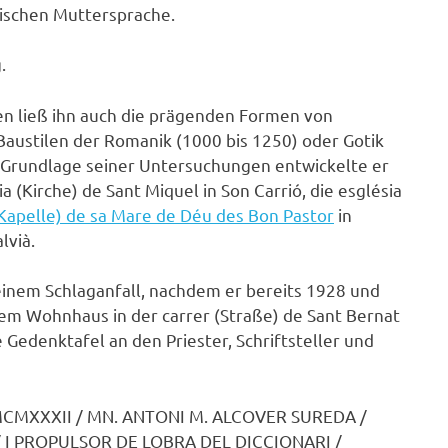
nischen Muttersprache.
.
n ließ ihn auch die prägenden Formen von
austilen der Romanik (1000 bis 1250) oder Gotik
r Grundlage seiner Untersuchungen entwickelte er
ia (Kirche) de Sant Miquel in Son Carrió, die església
(Kapelle) de sa Mare de Déu des Bon Pastor
in
lvià.
einem Schlaganfall, nachdem er bereits 1928 und
nem Wohnhaus in der carrer (Straße) de Sant Bernat
 Gedenktafel an den Priester, Schriftsteller und
 MCMXXXII / MN. ANTONI M. ALCOVER SUREDA /
/ I PROPULSOR DE LOBRA DEL DICCIONARI /