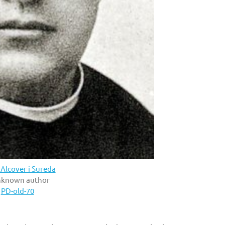
Alcover i Sureda
nknown author
:
PD-old-70