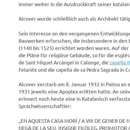
immer weiter in die Ausdruckkraft seiner katala
Alcover wurde schließlich auch als Architekt tätig
Sein Interesse an den vergangenen Entwicklunge
Bauwerken erforschen, die insbesondere in den B
(1140 bis 1525) errichtet worden waren. Auf de
die Pläne für religiöse Gebäude, so für die esglés
de Sant Miquel Arcàngel in Calonge, die
capella 
Felanitx und die capella de sa Pedra Sagrada in Ca
Alcover verstarb am 8. Januar 1932 in Palma an 
1931 jeweils eine Apoplex erlitten hatte. An sei
erinnert noch heute eine in Katalanisch verfasste
Sprachwissenschaftler:
„EN AQUESTA CASA MORÍ / A VIII DE GENER DE
DEGÀ DE LA SEU, INSIGNE FILÒLEG, PROMOTOR 