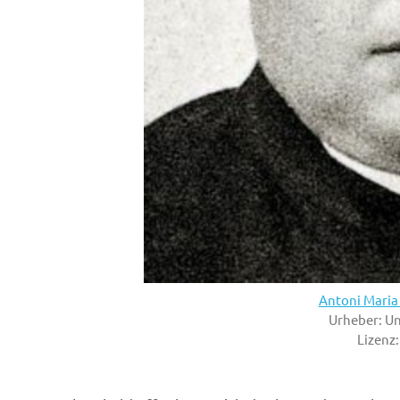
Antoni Maria 
Urheber: U
Lizenz