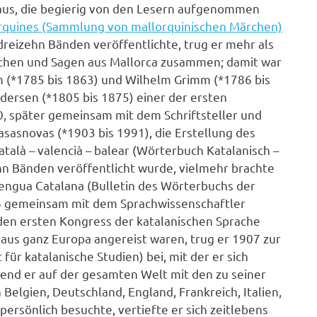
aus, die begierig von den Lesern aufgenommen
rquines (Sammlung von mallorquinischen Märchen)
 dreizehn Bänden veröffentlichte, trug er mehr als
rchen und Sagen aus Mallorca zusammen; damit war
 (*1785 bis 1863) und Wilhelm Grimm (*1786 bis
ndersen (*1805 bis 1875) einer der ersten
00, später gemeinsam mit dem Schriftsteller und
asasnovas (*1903 bis 1991), die Erstellung des
talà – valencià – balear (Wörterbuch Katalanisch –
ehn Bänden veröffentlicht wurde, vielmehr brachte
 Llengua Catalana (Bulletin des Wörterbuchs der
6 gemeinsam mit dem Sprachwissenschaftler
 den ersten Kongress der katalanischen Sprache
 aus ganz Europa angereist waren, trug er 1907 zur
 für katalanische Studien) bei, mit der er sich
rend er auf der gesamten Welt mit den zu seiner
n Belgien, Deutschland, England, Frankreich, Italien,
persönlich besuchte, vertiefte er sich zeitlebens