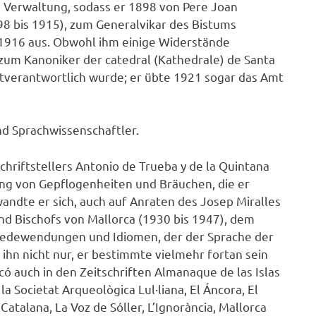
n Verwaltung, sodass er 1898 von Pere Joan
98 bis 1915), zum Generalvikar des Bistums
s 1916 aus. Obwohl ihm einige Widerstände
um Kanoniker der catedral (Kathedrale) de Santa
mitverantwortlich wurde; er übte 1921 sogar das Amt
und Sprachwissenschaftler.
hriftstellers Antonio de Trueba y de la Quintana
ung von Gepflogenheiten und Bräuchen, die er
wandte er sich, auch auf Anraten des Josep Miralles
 und Bischofs von Mallorca (1930 bis 1947), dem
 Redewendungen und Idiomen, der der Sprache der
ihn nicht nur, er bestimmte vielmehr fortan sein
có auch in den Zeitschriften Almanaque de las Islas
la Societat Arqueològica Lul·liana, El Áncora, El
 Catalana, La Voz de Sóller, L’Ignorància, Mallorca