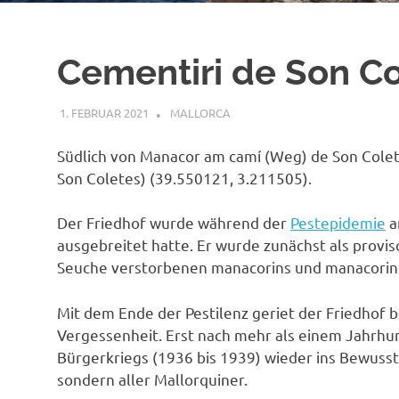
Cementiri de Son C
1. FEBRUAR 2021
MAILBOX59846
MALLORCA
Südlich von Manacor am camí (Weg) de Son Colete
Son Coletes) (39.550121, 3.211505).
Der Friedhof wurde während der
Pestepidemie
a
ausgebreitet hatte. Er wurde zunächst als provis
Seuche verstorbenen manacorins und manacorine
Mit dem Ende der Pestilenz geriet der Friedhof 
Vergessenheit. Erst nach mehr als einem Jahrhu
Bürgerkriegs (1936 bis 1939) wieder ins Bewusst
sondern aller Mallorquiner.