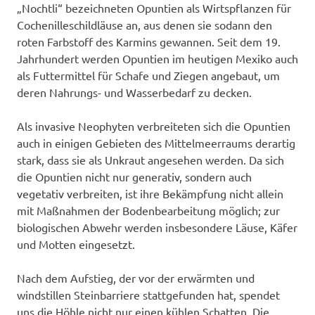
„Nochtli“ bezeichneten Opuntien als Wirtspflanzen für
Cochenilleschildläuse an, aus denen sie sodann den
roten Farbstoff des Karmins gewannen. Seit dem 19.
Jahrhundert werden Opuntien im heutigen Mexiko auch
als Futtermittel für Schafe und Ziegen angebaut, um
deren Nahrungs- und Wasserbedarf zu decken.
Als invasive Neophyten verbreiteten sich die Opuntien
auch in einigen Gebieten des Mittelmeerraums derartig
stark, dass sie als Unkraut angesehen werden. Da sich
die Opuntien nicht nur generativ, sondern auch
vegetativ verbreiten, ist ihre Bekämpfung nicht allein
mit Maßnahmen der Bodenbearbeitung möglich; zur
biologischen Abwehr werden insbesondere Läuse, Käfer
und Motten eingesetzt.
Nach dem Aufstieg, der vor der erwärmten und
windstillen Steinbarriere stattgefunden hat, spendet
uns die Höhle nicht nur einen kühlen Schatten. Die