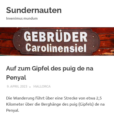
Zum
Sundernauten
Inhalt
springen
Invenimus mundum
Auf zum Gipfel des puig de na
Penyal
9. APRIL 2023
MAILBOX59846
MALLORCA
Die Wanderung führt über eine Strecke von etwa 2,5
Kilometer über die Berghänge des puig (Gipfels) de na
Penyal.