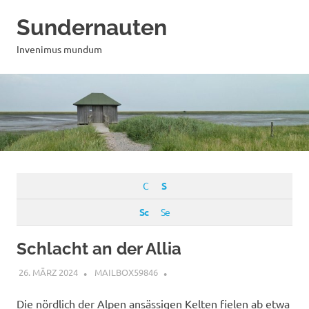
Zum
Sundernauten
Inhalt
springen
Invenimus mundum
C
S
Sc
Se
Schlacht an der Allia
26. MÄRZ 2024
MAILBOX59846
Die nördlich der Alpen ansässigen Kelten fielen ab etwa